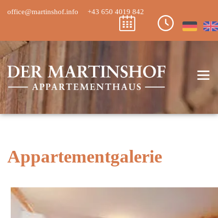
office@martinshof.info
+43 650 4019 842
≡
Appartementgalerie