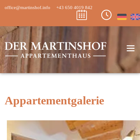
office@martinshof.info
+43 650 4019 842
≡
Appartementgalerie